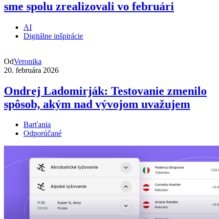
sme spolu zrealizovali vo februári
AI
Digitálne inšpirácie
Od
Veronika
20. februára 2026
Ondrej Ladomirják: Testovanie zmenilo
spôsob, akým nad vývojom uvažujem
Barťania
Odporúčané