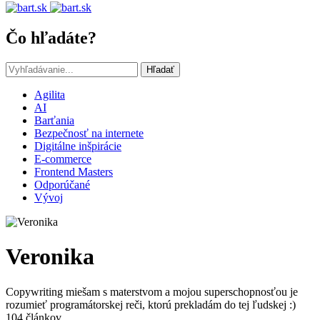
Čo hľadáte?
Hľadať
Agilita
AI
Barťania
Bezpečnosť na internete
Digitálne inšpirácie
E-commerce
Frontend Masters
Odporúčané
Vývoj
Veronika
Copywriting miešam s materstvom a mojou superschopnosťou je
rozumieť programátorskej reči, ktorú prekladám do tej ľudskej :)
104 článkov