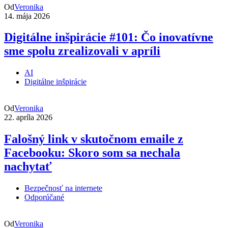
Od
Veronika
14. mája 2026
Digitálne inšpirácie #101: Čo inovatívne
sme spolu zrealizovali v apríli
AI
Digitálne inšpirácie
Od
Veronika
22. apríla 2026
Falošný link v skutočnom emaile z
Facebooku: Skoro som sa nechala
nachytať
Bezpečnosť na internete
Odporúčané
Od
Veronika