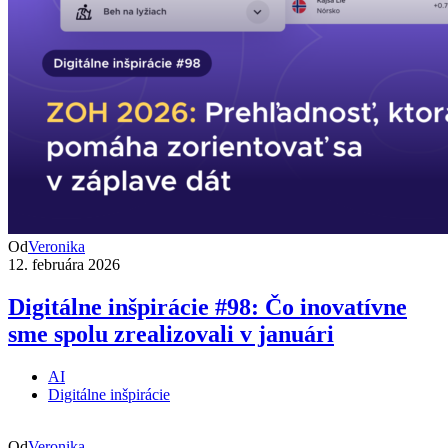
Od
Veronika
12. februára 2026
Digitálne inšpirácie #98: Čo inovatívne
sme spolu zrealizovali v januári
AI
Digitálne inšpirácie
Od
Veronika