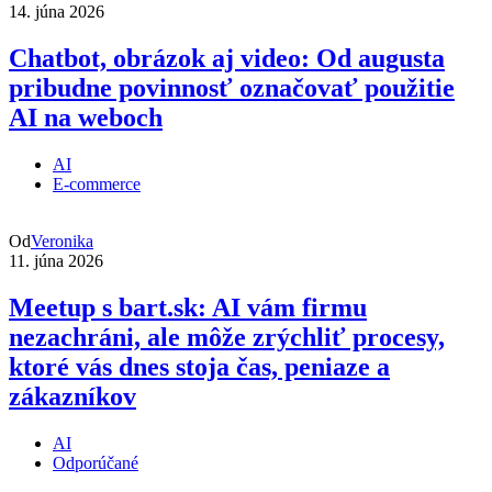
14. júna 2026
Chatbot, obrázok aj video: Od augusta
pribudne povinnosť označovať použitie
AI na weboch
AI
E-commerce
Od
Veronika
11. júna 2026
Meetup s bart.sk: AI vám firmu
nezachráni, ale môže zrýchliť procesy,
ktoré vás dnes stoja čas, peniaze a
zákazníkov
AI
Odporúčané