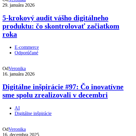
29. januára 2026
5-krokový audit vášho digitálneho
produktu: čo skontrolovať začiatkom
roka
E-commerce
Odporúčané
Od
Veronika
16. januára 2026
Digitálne inšpirácie #97: Čo inovatívne
sme spolu zrealizovali v decembri
AI
Digitálne inšpirácie
Od
Veronika
16. decembra 2025