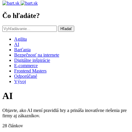
Čo hľadáte?
Hľadať
Agilita
AI
Barťania
Bezpečnosť na internete
Digitálne inšpirácie
E-commerce
Frontend Masters
Odporúčané
Vývoj
AI
Objavte, ako AI mení pravidlá hry a prináša inovatívne riešenia pre
firmy aj zákazníkov.
28 článkov