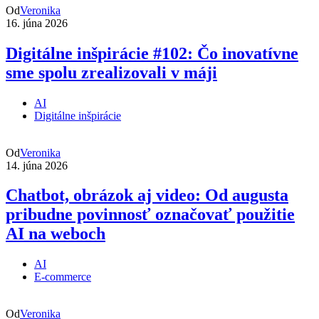
Od
Veronika
16. júna 2026
Digitálne inšpirácie #102: Čo inovatívne
sme spolu zrealizovali v máji
AI
Digitálne inšpirácie
Od
Veronika
14. júna 2026
Chatbot, obrázok aj video: Od augusta
pribudne povinnosť označovať použitie
AI na weboch
AI
E-commerce
Od
Veronika