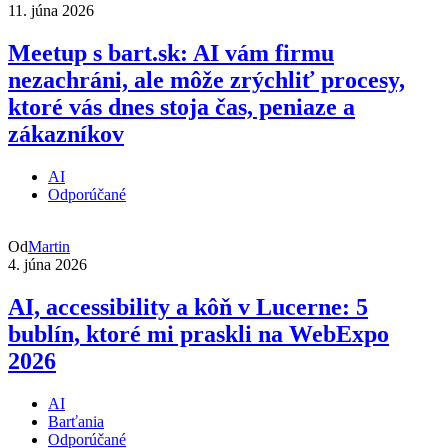
11. júna 2026
Meetup s bart.sk: AI vám firmu
nezachráni, ale môže zrýchliť procesy,
ktoré vás dnes stoja čas, peniaze a
zákazníkov
AI
Odporúčané
Od
Martin
4. júna 2026
AI, accessibility a kôň v Lucerne: 5
bublín, ktoré mi praskli na WebExpo
2026
AI
Barťania
Odporúčané