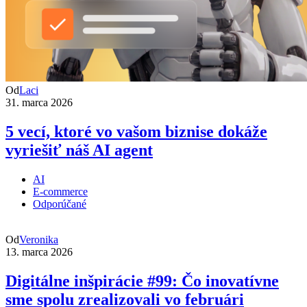
Od
Laci
31. marca 2026
5 vecí, ktoré vo vašom biznise dokáže
vyriešiť náš AI agent
AI
E-commerce
Odporúčané
Od
Veronika
13. marca 2026
Digitálne inšpirácie #99: Čo inovatívne
sme spolu zrealizovali vo februári