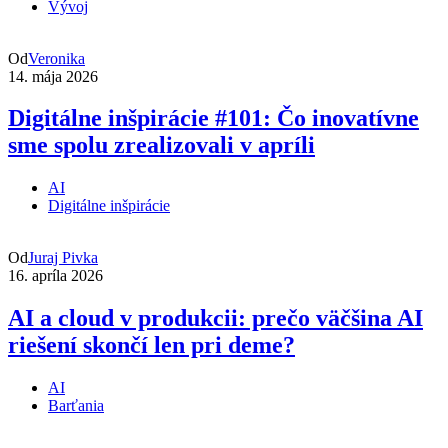
Vývoj
Od
Veronika
14. mája 2026
Digitálne inšpirácie #101: Čo inovatívne
sme spolu zrealizovali v apríli
AI
Digitálne inšpirácie
Od
Juraj Pivka
16. apríla 2026
AI a cloud v produkcii: prečo väčšina AI
riešení skončí len pri deme?
AI
Barťania