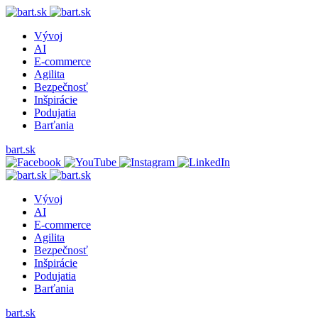
Vývoj
AI
E-commerce
Agilita
Bezpečnosť
Inšpirácie
Podujatia
Barťania
bart.sk
Vývoj
AI
E-commerce
Agilita
Bezpečnosť
Inšpirácie
Podujatia
Barťania
bart.sk