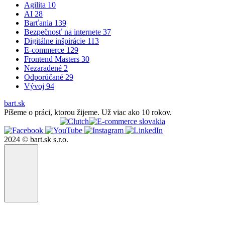
Agilita
10
AI
28
Barťania
139
Bezpečnosť na internete
37
Digitálne inšpirácie
113
E-commerce
129
Frontend Masters
30
Nezaradené
2
Odporúčané
29
Vývoj
94
bart.sk
Píšeme o práci, ktorou žijeme. Už viac ako 10 rokov.
2024 © bart.sk s.r.o.