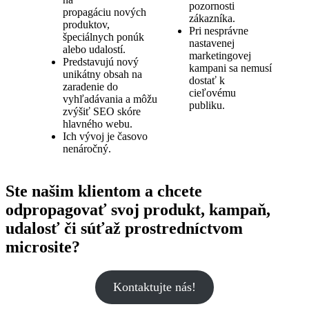
pozornosti
propagáciu nových
zákazníka.
produktov,
Pri nesprávne
špeciálnych ponúk
nastavenej
alebo udalostí.
marketingovej
Predstavujú nový
kampani sa nemusí
unikátny obsah na
dostať k
zaradenie do
cieľovému
vyhľadávania a môžu
publiku.
zvýšiť SEO skóre
hlavného webu.
Ich vývoj je časovo
nenáročný.
Ste našim klientom a chcete
odpropagovať svoj produkt, kampaň,
udalosť či súťaž prostredníctvom
microsite?
Kontaktujte nás!