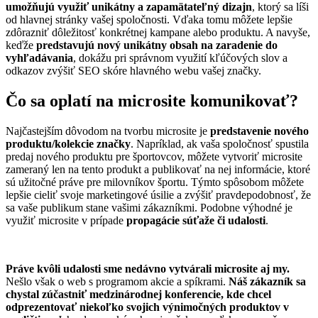
umožňujú využiť unikátny a zapamätateľný dizajn
, ktorý sa líši
od hlavnej stránky vašej spoločnosti. Vďaka tomu môžete lepšie
zdôrazniť dôležitosť konkrétnej kampane alebo produktu. A navyše,
keďže
p
redstavujú nový unikátny obsah na zaradenie do
vyhľadávania
, dokážu pri správnom využití kľúčových slov a
odkazov zvýšiť SEO skóre hlavného webu vašej značky.
Čo sa oplatí na microsite komunikovať?
Najčastejším dôvodom na tvorbu microsite je
predstavenie nového
produktu/kolekcie značky
. Napríklad, ak vaša spoločnosť spustila
predaj nového produktu pre športovcov, môžete vytvoriť microsite
zameraný len na tento produkt a publikovať na nej informácie, ktoré
sú užitočné práve pre milovníkov športu. Týmto spôsobom môžete
lepšie cieliť svoje marketingové úsilie a zvýšiť pravdepodobnosť, že
sa vaše publikum stane vašimi zákazníkmi. Podobne výhodné je
využiť microsite v prípade
propagácie súťaže či udalosti
.
Práve kvôli udalosti sme nedávno vytvárali microsite aj my.
Nešlo však o web s programom akcie a spíkrami.
Náš zákazník sa
chystal zúčastniť medzinárodnej konferencie, kde chcel
o
dprezentovať niekoľko svojich výnimočných produktov v