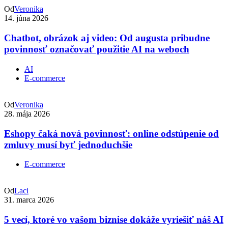
Od
Veronika
14. júna 2026
Chatbot, obrázok aj video: Od augusta pribudne
povinnosť označovať použitie AI na weboch
AI
E-commerce
Od
Veronika
28. mája 2026
Eshopy čaká nová povinnosť: online odstúpenie od
zmluvy musí byť jednoduchšie
E-commerce
Od
Laci
31. marca 2026
5 vecí, ktoré vo vašom biznise dokáže vyriešiť náš AI