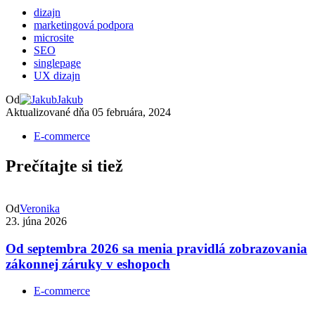
dizajn
marketingová podpora
microsite
SEO
singlepage
UX dizajn
Od
Jakub
Aktualizované dňa
05 februára, 2024
E-commerce
Prečítajte si tiež
Od
Veronika
23. júna 2026
Od septembra 2026 sa menia pravidlá zobrazovania
zákonnej záruky v eshopoch
E-commerce