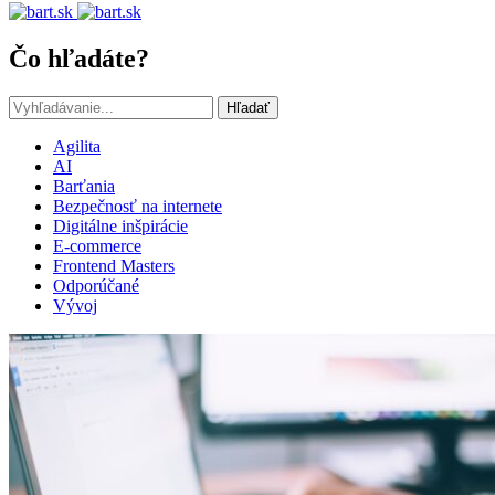
Čo hľadáte?
Hľadať
Agilita
AI
Barťania
Bezpečnosť na internete
Digitálne inšpirácie
E-commerce
Frontend Masters
Odporúčané
Vývoj