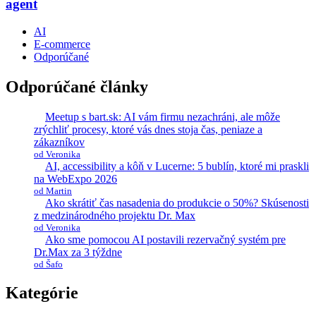
agent
AI
E-commerce
Odporúčané
Odporúčané články
Meetup s bart.sk: AI vám firmu nezachráni, ale môže
zrýchliť procesy, ktoré vás dnes stoja čas, peniaze a
zákazníkov
od Veronika
AI, accessibility a kôň v Lucerne: 5 bublín, ktoré mi praskli
na WebExpo 2026
od Martin
Ako skrátiť čas nasadenia do produkcie o 50%? Skúsenosti
z medzinárodného projektu Dr. Max
od Veronika
Ako sme pomocou AI postavili rezervačný systém pre
Dr.Max za 3 týždne
od Šafo
Kategórie