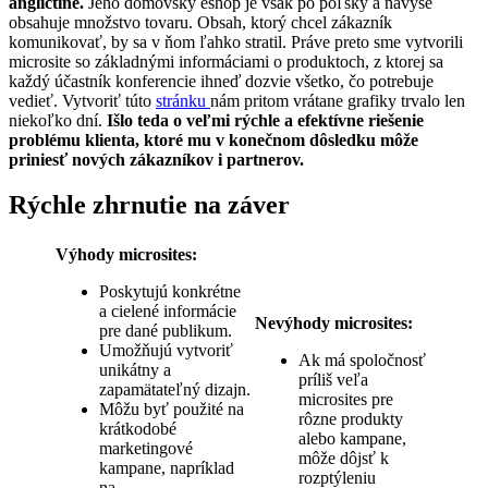
angličtine.
Jeho domovský eshop je však po poľsky a navyše
obsahuje množstvo tovaru. Obsah, ktorý chcel zákazník
komunikovať, by sa v ňom ľahko stratil. Práve preto sme vytvorili
microsite so základnými informáciami o produktoch, z ktorej sa
každý účastník konferencie ihneď dozvie všetko, čo potrebuje
vedieť. V
ytvoriť túto
stránku
nám pritom vrátane grafiky trvalo len
niekoľko dní.
Išlo teda o veľmi rýchle a efektívne riešenie
problému klienta, ktoré mu v konečnom dôsledku môže
priniesť nových zákazníkov i partnerov.
Rýchle zhrnutie na záver
Výhody microsites:
Poskytujú konkrétne
a cielené informácie
Nevýhody microsites:
pre dané publikum.
Umožňujú vytvoriť
Ak má spoločnosť
unikátny a
príliš veľa
zapamätateľný dizajn.
microsites pre
Môžu byť použité na
rôzne produkty
krátkodobé
alebo kampane,
marketingové
môže dôjsť k
kampane, napríklad
rozptýleniu
na