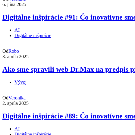
6. júna 2025
Digitálne inšpirácie #91: Čo inovatívne sme
AI
Digitálne inšpirácie
Od
Robo
3. apríla 2025
Ako sme spravili web Dr.Max na predpis pr
Vývoj
Od
Veronika
2. apríla 2025
Digitálne inšpirácie #89: Čo inovatívne sme
AI
Digitálne inšpirácie