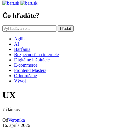
Čo hľadáte?
Hľadať
Agilita
AI
Barťania
Bezpečnosť na internete
Digitálne inšpirácie
E-commerce
Frontend Masters
Odporúčané
Vývoj
UX
7 článkov
Od
Veronika
16. apríla 2026