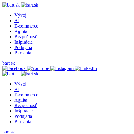
Vývoj
AI
E-commerce
Agilita
Bezpečnosť
Inšpirácie
Podujatia
Barťania
bart.sk
Vývoj
AI
E-commerce
Agilita
Bezpečnosť
Inšpirácie
Podujatia
Barťania
bart.sk