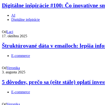
Digitálne inšpirácie #100: Čo inovatívne s
AI
Digitálne inšpirácie
Od
Laci
17. októbra 2025
Štruktúrované dáta v emailoch: lepšia in
E-commerce
Od
Veronika
3. augusta 2025
5 dôvodov, prečo sa (ešte stále) oplatí inv
E-commerce
Od
Veronika