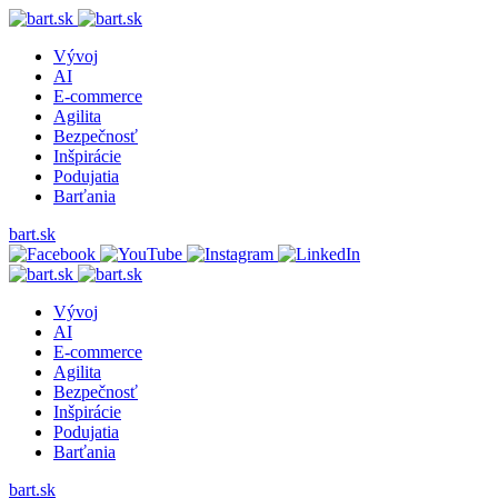
Vývoj
AI
E-commerce
Agilita
Bezpečnosť
Inšpirácie
Podujatia
Barťania
bart.sk
Vývoj
AI
E-commerce
Agilita
Bezpečnosť
Inšpirácie
Podujatia
Barťania
bart.sk