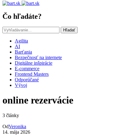
Čo hľadáte?
Hľadať
Agilita
AI
Barťania
Bezpečnosť na internete
Digitálne inšpirácie
E-commerce
Frontend Masters
Odporúčané
Vývoj
online rezervácie
3 články
Od
Veronika
14. mája 2026