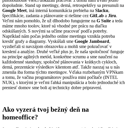
plnohodnotne všetci dokázali pracovať z domu nám trvalo jedno
dopoludnie. Stand up meetingy, demá, retrospektívy sa presunuli na
Google Meet
, iná interná komunikácia prebieha na
Slacku
,
špecifikácie, zadania a plánovanie si riešime cez
GitLab
a
Jiru
.
Veľmi nám pomohlo, že už dlhodobo fungujeme na
G Suite
a teda
máme mnoho toolov, ktoré sú vhodné pre prácu na diaľku
odskúšaných. S novými sa učíme pracovať podľa potreby.
Napríklad nám počas jedného online meetingu vznikla potreba
kresliť grafy a diagramy. Vyskúšali sme
Google Jamboard
,
vyzdieľali si navzájom obrazovku a mohli sme pokračovať v
kreslení a analýze. Druhé veľké plus je, že naša spoločnosť funguje
na princípe agilných metód, konkrétne scrumu a sme naučení na
každodenné standupy, spoločné plánovania v krátkych cykloch,
demá, prezentácie výsledkov klientom atď. Takže naozaj sa u nás
zmenila iba forma týchto meetingov. Vďaka rozbehaným VPNkam
a tomu, že vačina programátorov používa mini počítače (INTEL
NUK), s ktorými je veľmi ľahká manipulácia a bolo jednoduché ich
preniesť domov sme boli aj technicky dobre pripravení.
Ako vyzerá tvoj bežný deň na
homeoffice?