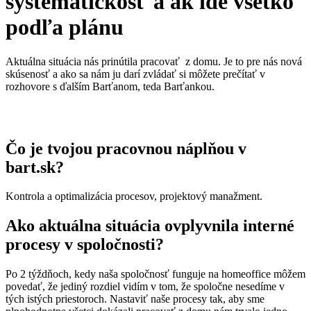
systematickosť a ak ide všetko
podľa plánu
Aktuálna situácia nás prinútila pracovať z domu. Je to pre nás nová
skúsenosť a ako sa nám ju darí zvládať si môžete prečítať v
rozhovore s ďalším Barťanom, teda Barťankou.
Čo je tvojou pracovnou náplňou v
bart.sk?
Kontrola a optimalizácia procesov, projektový manažment.
Ako aktuálna situácia ovplyvnila interné
procesy v spoločnosti?
Po 2 týždňoch, kedy naša spoločnosť funguje na homeoffice môžem
povedať, že jediný rozdiel vidím v tom, že spoločne nesedíme v
tých istých priestoroch. Nastaviť naše procesy tak, aby sme