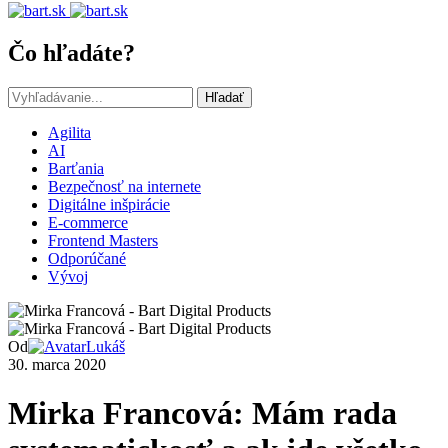
Čo hľadáte?
Hľadať
Agilita
AI
Barťania
Bezpečnosť na internete
Digitálne inšpirácie
E-commerce
Frontend Masters
Odporúčané
Vývoj
Od
Lukáš
30. marca 2020
Mirka Francová: Mám rada