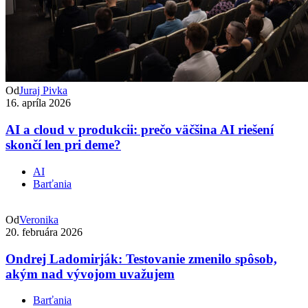
Od
Juraj Pivka
16. apríla 2026
AI a cloud v produkcii: prečo väčšina AI riešení
skončí len pri deme?
AI
Barťania
Od
Veronika
20. februára 2026
Ondrej Ladomirják: Testovanie zmenilo spôsob,
akým nad vývojom uvažujem
Barťania