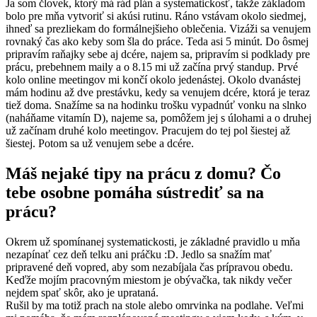
Ja som človek, ktorý má rád plán a systematickosť, takže základom
bolo pre mňa vytvoriť si akúsi rutinu. Ráno vstávam okolo siedmej,
ihneď sa prezliekam do formálnejšieho oblečenia. Vizáži sa venujem
rovnaký čas ako keby som šla do práce. Teda asi 5 minút. Do ôsmej
pripravím raňajky sebe aj dcére, najem sa, pripravím si podklady pre
prácu, prebehnem maily a o 8.15 mi už začína prvý standup. Prvé
kolo online meetingov mi končí okolo jedenástej. Okolo dvanástej
mám hodinu až dve prestávku, kedy sa venujem dcére, ktorá je teraz
tiež doma. Snažíme sa na hodinku trošku vypadnúť vonku na slnko
(naháňame vitamín D), najeme sa, pomôžem jej s úlohami a o druhej
už začínam druhé kolo meetingov. Pracujem do tej pol šiestej až
šiestej. Potom sa už venujem sebe a dcére.
Máš nejaké tipy na prácu z domu? Čo
tebe osobne pomáha sústrediť sa na
prácu?
Okrem už spomínanej systematickosti, je základné pravidlo u mňa
nezapínať cez deň telku ani práčku :D. Jedlo sa snažím mať
pripravené deň vopred, aby som nezabíjala čas prípravou obedu.
Keďže mojím pracovným miestom je obývačka, tak nikdy večer
nejdem spať skôr, ako je uprataná.
Rušil by ma totiž prach na stole alebo omrvinka na podlahe. Veľmi