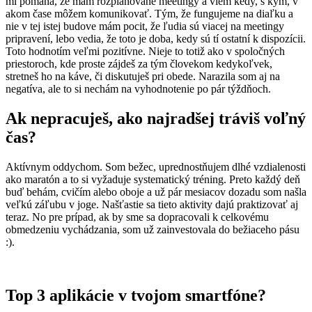
mi pomáha, že mám rozplánované meetingy a viem kedy, s kým, v
akom čase môžem komunikovať. Tým, že fungujeme na diaľku a
nie v tej istej budove mám pocit, že ľudia sú viacej na meetingy
pripravení, lebo vedia, že toto je doba, kedy sú tí ostatní k dispozícii.
Toto hodnotím veľmi pozitívne. Nieje to totiž ako v spoločných
priestoroch, kde proste zájdeš za tým človekom kedykoľvek,
stretneš ho na káve, či diskutuješ pri obede. Narazila som aj na
negatíva, ale to si nechám na vyhodnotenie po pár týždňoch.
Ak nepracuješ, ako najradšej tráviš voľný
čas?
Aktívnym oddychom. Som bežec, uprednostňujem dlhé vzdialenosti
ako maratón a to si vyžaduje systematický tréning. Preto každý deň
buď behám, cvičím alebo oboje a už pár mesiacov dozadu som našla
veľkú záľubu v joge. Našťastie sa tieto aktivity dajú praktizovať aj
teraz. No pre prípad, ak by sme sa dopracovali k celkovému
obmedzeniu vychádzania, som už zainvestovala do bežiaceho pásu
:).
Top 3 aplikácie v tvojom smartfóne?