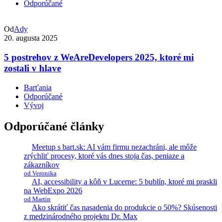
Odporúčané
Od
Ady
20. augusta 2025
5 postrehov z WeAreDevelopers 2025, ktoré mi
zostali v hlave
Barťania
Odporúčané
Vývoj
Odporúčané články
Meetup s bart.sk: AI vám firmu nezachráni, ale môže
zrýchliť procesy, ktoré vás dnes stoja čas, peniaze a
zákazníkov
od Veronika
AI, accessibility a kôň v Lucerne: 5 bublín, ktoré mi praskli
na WebExpo 2026
od Martin
Ako skrátiť čas nasadenia do produkcie o 50%? Skúsenosti
z medzinárodného projektu Dr. Max