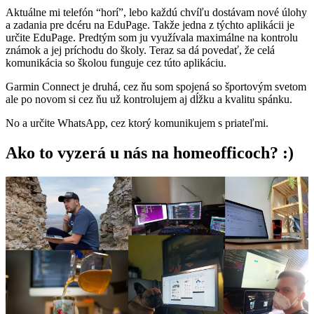
Aktuálne mi telefón “horí”, lebo každú chvíľu dostávam nové úlohy
a zadania pre dcéru na EduPage. Takže jedna z týchto aplikácii je
určite EduPage. Predtým som ju využívala maximálne na kontrolu
známok a jej príchodu do školy. Teraz sa dá povedať, že celá
komunikácia so školou funguje cez túto aplikáciu.
Garmin Connect je druhá, cez ňu som spojená so športovým svetom
ale po novom si cez ňu už kontrolujem aj dĺžku a kvalitu spánku.
No a určite WhatsApp, cez ktorý komunikujem s priateľmi.
Ako to vyzerá u nás na homeofficoch? :)