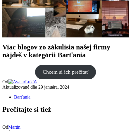
Viac blogov zo zákulisia našej firmy
nájdeš v kategórii Barťania
Chcem si ich prečítať
Od
Lukáš
Aktualizované dňa
29 januára, 2024
Barťania
Prečítajte si tiež
Od
Martin