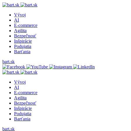
Vývoj
AI
E-commerce
Agilita
Bezpečnosť
Inšpirácie
Podujatia
Barťania
bart.sk
Vývoj
AI
E-commerce
Agilita
Bezpečnosť
Inšpirácie
Podujatia
Barťania
bart.sk