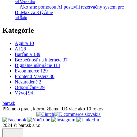
od Veronika
Ako sme pomocou AI postavili rezervačný systém pre
Dr.Max za 3 týždne
od Šafo
Kategórie
Agilita
10
AI
28
Barťania
139
Bezpečnosť na internete
37
Digitálne inšpirácie
113
E-commerce
129
Frontend Masters
30
Nezaradené
2
Odporúčané
29
Vývoj
94
bart.sk
Píšeme o práci, ktorou žijeme. Už viac ako 10 rokov.
2024 © bart.sk s.r.o.