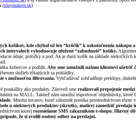
s
(
playmakers.sk
)
ch košíkov, kde chýbal už len “krôčik” k uskutočneniu nákupu a
ých intervaloch vyhodnocuje uložené “zabudnuté” košíky.
Algoritmu
acie údaje, položky a pod. Ak je daný košík na základe niekoľkých kr
ail.
ádku kobercov a podláh.
Aby sme umožnili nášmu klientovi ušetriť ča
ýberom služieb týkajúcich sa pokládky.
e s možnosťou filtrovania.
Vyhľadávač zohľadňuje preklepy, diakriti
vé poukážky ako produkty. Zároveň sme
realizovali prepojenie me
produktmi na MALL. Taktiež nám umožní importovať objednávky, ktoré
sklade
. Mnoho tovarov, ktoré zákazník ponúka prostredníctvom rôzne v
bolo u niektorých produktov (skrutky, matice) zamedziť predaju i
redníctvom ktorej
rozosielame SMS zákazníkom e-shopu. Hlavný dôvod
rípade, že si zvolili osobný odber na predajni.