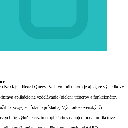
nce
ách
Next.js
a
React Query
. Veľkým míľnikom je aj to, že výsledkový
ríprava aplikácie na vzdelávanie (nielen) trénerov a funkcionárov
užil na svojej schôdzi napríklad aj Východoslovenský, či
ských líg výlučne cez túto aplikáciu s napojením na turniketové
t.online prešli redizajnom s dôrazom na technické SEO