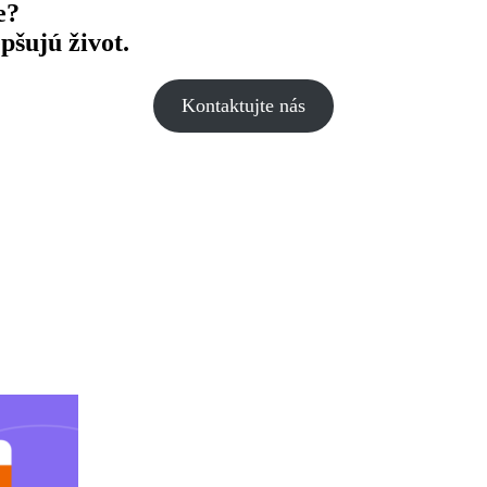
e?
pšujú život.
Kontaktujte nás