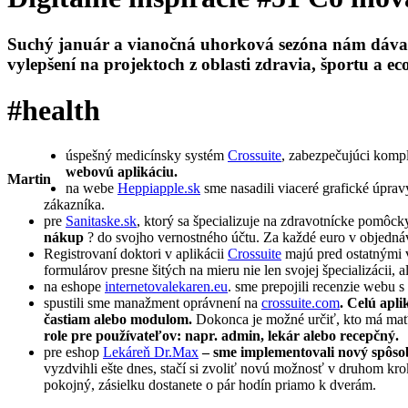
Suchý január a vianočná uhorková sezóna nám dáva pr
vylepšení na projektoch z oblasti zdravia, športu a e
#health
úspešný medicínsky systém
Crossuite
, zabezpečujúci kompl
webovú aplikáciu.
Martin
na webe
Heppiapple.sk
sme nasadili viaceré grafické úprav
zákazníka.
pre
Sanitaske.sk
, ktorý sa špecializuje na zdravotnícke pomôck
nákup
? do svojho vernostného účtu. Za každé euro v objednávk
Registrovaní doktori v aplikácii
Crossuite
majú pred ostatnými
formulárov presne šitých na mieru nie len svojej špecializácii
na eshope
internetovalekaren.eu
. sme prepojili recenzie webu s
s
pustili sme manažment oprávnení na
crossuite.com
. Celú apl
častiam alebo modulom.
Dokonca je možné určiť, kto má mať 
role pre používateľov: napr. admin, lekár alebo recepčný.
pre eshop
Lekáreň Dr.Max
–
sme implementovali nový spôso
vyzdvihli ešte dnes, stačí si zvoliť novú možnosť v druhom kro
pokojný, zásielku dostanete o pár hodín priamo k dverám.