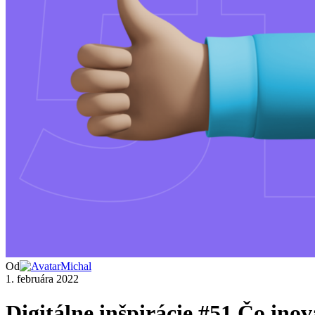
Od
Michal
1. februára 2022
Digitálne inšpirácie #51 Čo inov