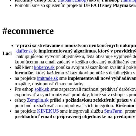
Pomohli sme so spustením projektu
UEFA Disney Playmaker
#ecommerce
v praxi sa stretávame s množstvom neukončených nákupný
daffer.sk
je
implementovaný algoritmus, ktorý v pravideln
Laci
nakupujúceho vytvoriť objednávku, teda obsahuje vyplnené dod
kupujúcemu na email zadaný v košíku odoslaný notifikačný em
náš klient
koberce.sk
ponúka svojim zákazníkom kvalitnú pokl
formulár
, ktorý každému zákazníkovi pomôže s detailnejším v
na projekte
imitrade.sk
sme
implementovali nové vyhľadávani
rozpätie, dostupnosť či zmenu farby.
Pre eshop
solik.sk
sme zapracovali možnosť predávať darčeko
exportovať a synchronizovať produkty, ktoré sú v eshope s 
eshop
Zemplin.sk
prišiel
s požiadavkou zefektívniť prácu v 
potrebné rozbaľovať a manipulovať s ich integritou.
Riešením 
na projekte
KINEKUS
sme integrovali službu
SmsFarm
, prost
prehliadnúť email o pripravenej objednávke na predajni v p