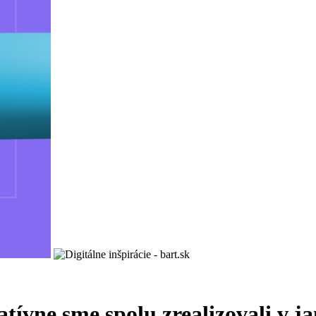
atívne sme spolu zrealizovali v j