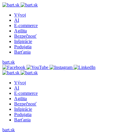
Vývoj
AI
E-commerce
Agilita
Bezpečnosť
Inšpirácie
Podujatia
Barťania
bart.sk
Vývoj
AI
E-commerce
Agilita
Bezpečnosť
Inšpirácie
Podujatia
Barťania
bart.sk