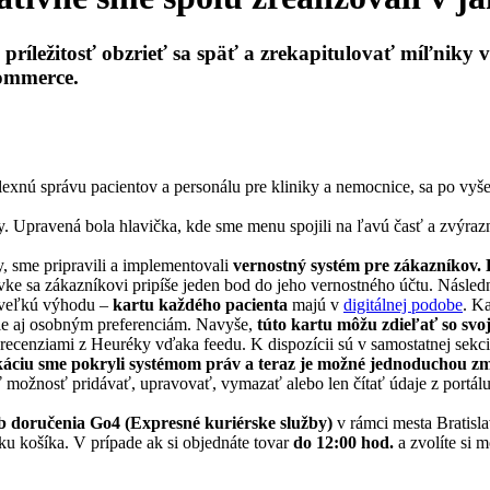
íležitosť obzrieť sa späť a zrekapitulovať míľniky v
commerce.
exnú správu pacientov a personálu pre kliniky a nemocnice, sa po vyš
y. Upravená bola hlavička, kde sme menu spojili na ľavú časť a zvýrazn
y, sme pripravili a implementovali
vernostný systém pre zákazníkov.
e sa zákazníkovi pripíše jeden bod do jeho vernostného účtu. Následne
 veľkú výhodu –
kartu každého pacienta
majú v
digitálnej podobe
. K
, ale aj osobným preferenciám. Navyše,
túto kartu môžu zdieľať so svoj
 recenziami z Heuréky vďaka feedu. K dispozícii sú v samostatnej sekcii
ikáciu sme pokryli systémom práv a teraz je možné jednoduchou zm
možnosť pridávať, upravovať, vymazať alebo len čítať údaje z portálu
b doručenia Go4 (Expresné kuriérske služby)
v rámci mesta Bratisla
ku košíka. V prípade ak si objednáte tovar
do 12:00 hod.
a zvolíte si 