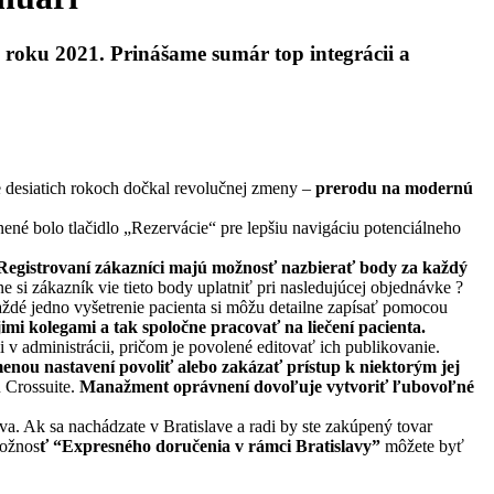
 roku 2021. Prinášame sumár top integrácii a
e desiatich rokoch dočkal revolučnej zmeny –
prerodu na modernú
ené bolo tlačidlo „Rezervácie“ pre lepšiu navigáciu potenciálneho
 Registrovaní zákazníci majú možnosť nazbierať body za každý
 si zákazník vie tieto body uplatniť pri nasledujúcej objednávke ?
aždé jedno vyšetrenie pacienta si môžu detailne zapísať pomocou
imi kolegami a tak spoločne pracovať na liečení pacienta.
 v administrácii, pričom je povolené editovať ich publikovanie.
enou nastavení povoliť alebo zakázať prístup k niektorým jej
 Crossuite.
Manažment oprávnení dovoľuje vytvoriť ľubovoľné
va. Ak sa nachádzate v Bratislave a radi by ste zakúpený tovar
možnos
ť “Expresného doručenia v rámci Bratislavy”
môžete byť