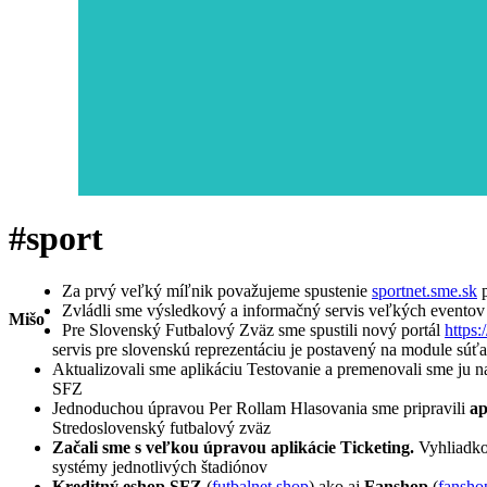
#sport
Za prvý veľký míľnik považujeme spustenie
sportnet.sme.sk
p
Zvládli sme výsledkový a informačný servis veľkých evento
Mišo
Pre Slovenský Futbalový Zväz sme spustili nový portál
https:
servis pre slovenskú reprezentáciu je postavený na module súť
Aktualizovali sme aplikáciu Testovanie a premenovali sme ju na
SFZ
Jednoduchou úpravou Per Rollam Hlasovania sme pripravili
ap
Stredoslovenský futbalový zväz
Začali sme s veľkou úpravou aplikácie Ticketing.
Vyhliadkou
systémy jednotlivých štadiónov
Kreditný eshop SFZ
(
futbalnet.shop
) ako aj
Fanshop
(
fanshop