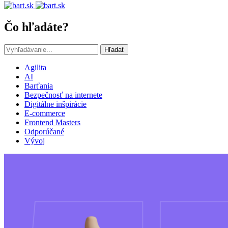
Čo hľadáte?
Hľadať
Agilita
AI
Barťania
Bezpečnosť na internete
Digitálne inšpirácie
E-commerce
Frontend Masters
Odporúčané
Vývoj