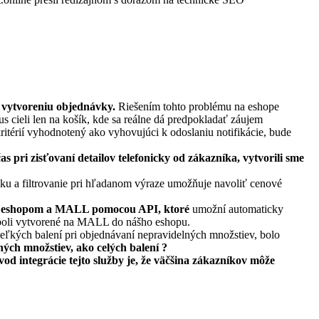
 vytvoreniu objednávky.
Riešením tohto problému na eshope
s cieli len na košík, kde sa reálne dá predpokladať záujem
itérií vyhodnotený ako vyhovujúci k odoslaniu notifikácie, bude
s pri zisťovaní detailov telefonicky od zákazníka, vytvorili sme
ku a filtrovanie pri hľadanom výraze umožňuje navoliť cenové
dzi eshopom a MALL pomocou API, ktoré
umožní automaticky
 boli vytvorené na MALL do nášho eshopu.
eľkých balení pri objednávaní nepravidelných množstiev, bolo
ných množstiev, ako celých balení ?
 integrácie tejto služby je, že väčšina zákazníkov môže