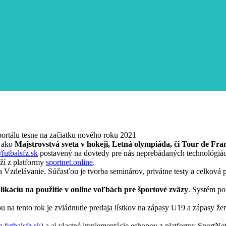
ortálu tesne na začiatku nového roku 2021
v ako
Majstrovstvá sveta v hokeji, Letná olympiáda, či Tour de Fra
//futbalsfz.sk
postavený na dovtedy pre nás neprebádaných technológi
aží z platformy
sportnet.online
.
 Vzdelávanie. Súčasťou je tvorba seminárov, privátne testy a celková p
likáciu na použitie v online voľbách pre športové zväzy
. Systém po
 na tento rok je zvládnutie predaja lístkov na zápasy U19 a zápasy žen
.futbalsfz.sk
) a aj vlastné implementácie eshopov z platformy SportNe