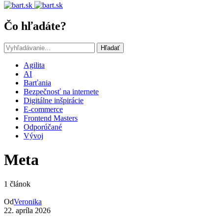
Čo hľadáte?
Hľadať
Agilita
AI
Barťania
Bezpečnosť na internete
Digitálne inšpirácie
E-commerce
Frontend Masters
Odporúčané
Vývoj
Meta
1 článok
Od
Veronika
22. apríla 2026