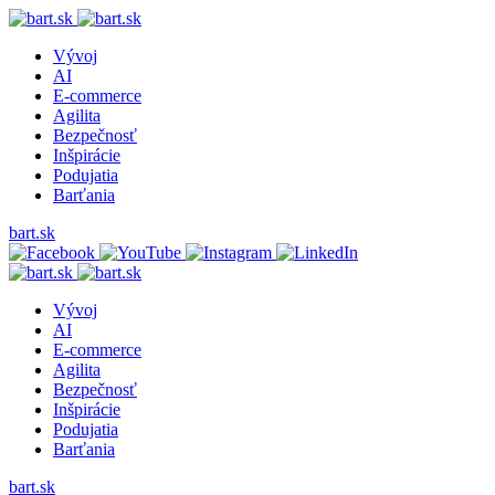
Vývoj
AI
E-commerce
Agilita
Bezpečnosť
Inšpirácie
Podujatia
Barťania
bart.sk
Vývoj
AI
E-commerce
Agilita
Bezpečnosť
Inšpirácie
Podujatia
Barťania
bart.sk