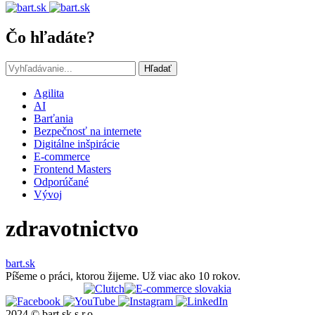
Čo hľadáte?
Hľadať
Agilita
AI
Barťania
Bezpečnosť na internete
Digitálne inšpirácie
E-commerce
Frontend Masters
Odporúčané
Vývoj
zdravotnictvo
bart.sk
Píšeme o práci, ktorou žijeme. Už viac ako 10 rokov.
2024 © bart.sk s.r.o.