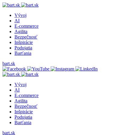
Vývoj
AI
E-commerce
Agilita
Bezpečnosť
Inšpirácie
Podujatia
Barťania
bart.sk
Vývoj
AI
E-commerce
Agilita
Bezpečnosť
Inšpirácie
Podujatia
Barťania
bart.sk