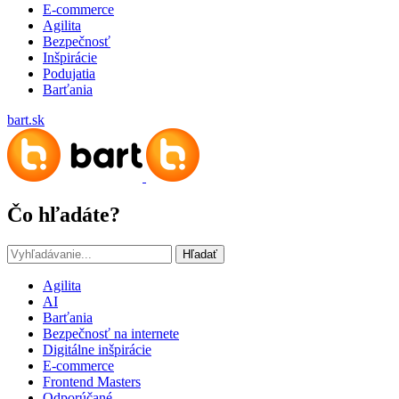
E-commerce
Agilita
Bezpečnosť
Inšpirácie
Podujatia
Barťania
bart.sk
Čo hľadáte?
Hľadať
Agilita
AI
Barťania
Bezpečnosť na internete
Digitálne inšpirácie
E-commerce
Frontend Masters
Odporúčané