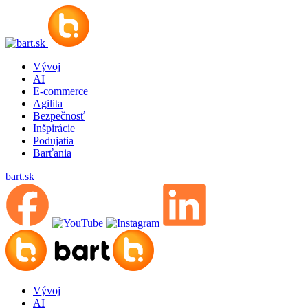
Vývoj
AI
E-commerce
Agilita
Bezpečnosť
Inšpirácie
Podujatia
Barťania
bart.sk
Vývoj
AI